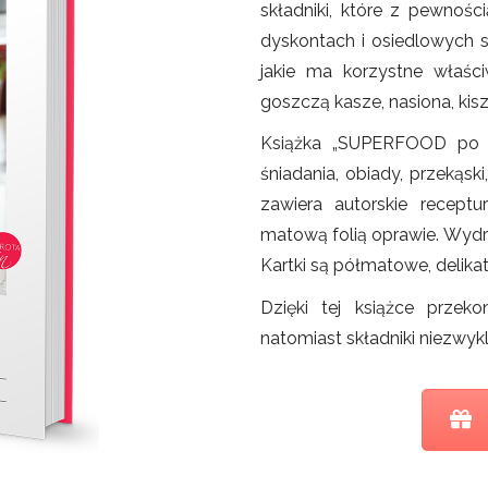
składniki, które z pewnośc
dyskontach i osiedlowych s
jakie ma korzystne właśc
goszczą kasze, nasiona, kisz
Książka „SUPERFOOD po p
śniadania, obiady, przekąsk
zawiera autorskie receptu
matową folią oprawie. Wydru
Kartki są półmatowe, delikat
Dzięki tej książce przek
natomiast składniki niezwyk