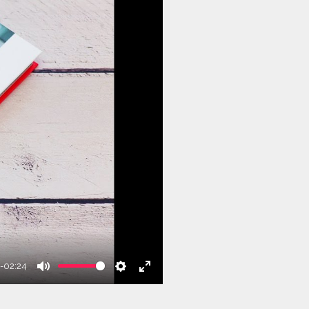
-02:24
Mute
Settings
Enter
fullscreen