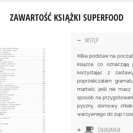
ZAWARTOŚĆ KSIĄŻKI SUPERFOOD
WSTĘP
Kilka podstaw na począt
książce, co oznaczają 
korzystając z zasta
poprzeliczałam gramatu
martwić, jeśli nie mas
sposób na przygotowani
pyszny, domowy chleb
warzywnego do zup i so
ŚNIADANIA