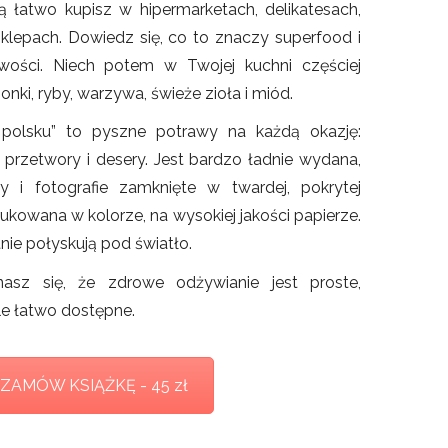
ią łatwo kupisz w hipermarketach, delikatesach,
klepach. Dowiedz się, co to znaczy superfood i
iwości. Niech potem w Twojej kuchni częściej
onki, ryby, warzywa, świeże zioła i miód.
olsku” to pyszne potrawy na każdą okazję:
i, przetwory i desery. Jest bardzo ładnie wydana,
ry i fotografie zamknięte w twardej, pokrytej
kowana w kolorze, na wysokiej jakości papierze.
nie połyskują pod światło.
onasz się, że zdrowe odżywianie jest proste,
le łatwo dostępne.
ZAMÓW KSIĄŻKĘ - 45 zł